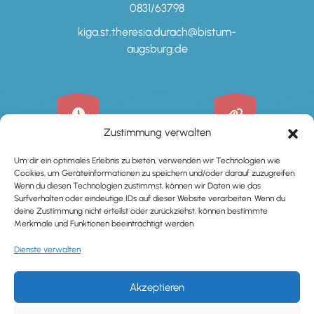
0831/63798
kiga.st.theresia.durach@bistum-
augsburg.de
Zustimmung verwalten
ÖFFNUNGSZEITEN
LINKS
Um dir ein optimales Erlebnis zu bieten, verwenden wir Technologien wie
Cookies, um Geräteinformationen zu speichern und/oder darauf zuzugreifen.
Wenn du diesen Technologien zustimmst, können wir Daten wie das
Kindergarten
Neuigkeiten
Surfverhalten oder eindeutige IDs auf dieser Website verarbeiten. Wenn du
00
00
Montag -
07
- 16
Uhr
deine Zustimmung nicht erteilst oder zurückziehst, können bestimmte
Anmeldeformular
Donnerstag
Merkmale und Funktionen beeinträchtigt werden.
00
00
Freitag
07
- 15
Uhr
Gebühren Kindergarten
Dienste verwalten
Krippe
Gebühren Krippe
Akzeptieren
30
00
Montag -
07
– 15
Uhr
Jobangebot
Donnerstag